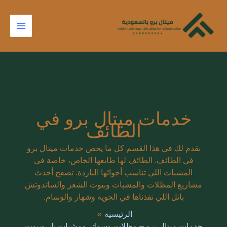
خطي
البحث
لى
عن:
لمحتوى
خدمات ميتال برو في
الطائف
نقدم لك في هذا القسم كل ما يخص خدمات ميتال برو
في الطائف. الطائف لها طابعها الخاص، خاصة في
المشبات اللي تناسب أجوائها الباردة. تصفح أحدث
مشاريع المظلات والمشبات وبيوت الشعر والساندوتش
بانل اللي نفذناها في الحوية وشهار والوسام.
الرئيسية
خدمات ميتال برو – مظلات وسواتر ومشبات نار وبيوت